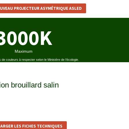
OUVEAU PROJECTEUR ASYMÉTRIQUE ASLED
3000K
Maximum
 de couleurs à respecter selon le Ministère de l’écologie.
on brouillard salin
ARGER LES FICHES TECHNIQUES