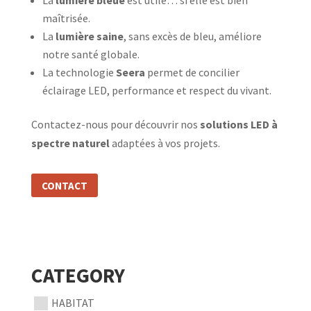
La
lumière bleue
est utile… si elle est bien
maîtrisée.
La
lumière saine
, sans excès de bleu, améliore
notre santé globale.
La technologie
Seera
permet de concilier
éclairage LED, performance et respect du vivant.
Contactez-nous pour découvrir nos
solutions LED à
spectre naturel
adaptées à vos projets.
CONTACT
CATEGORY
HABITAT