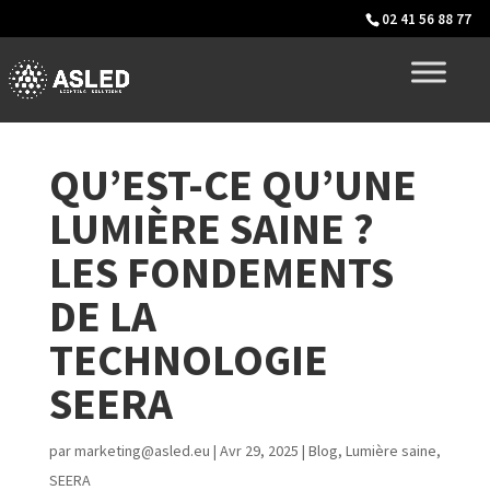
02 41 56 88 77
QU’EST-CE QU’UNE
LUMIÈRE SAINE ?
LES FONDEMENTS
DE LA
TECHNOLOGIE
SEERA
par
marketing@asled.eu
|
Avr 29, 2025
|
Blog
,
Lumière saine
,
SEERA