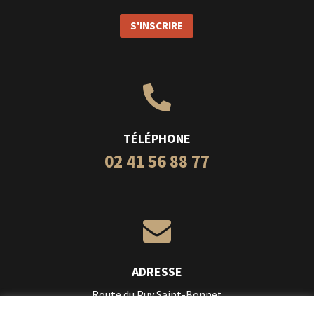
S'INSCRIRE

TÉLÉPHONE
02 41 56 88 77

ADRESSE
Route du Puy Saint-Bonnet
49300 Cholet