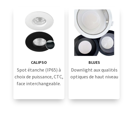
VOUS AIMEREZ PEUT-ÊTRE AUSSI…
CALIPSO
BLUES
Spot étanche (IP65) à
Downlight aux qualités
choix de puissance, CTC,
optiques de haut niveau
face interchangeable.