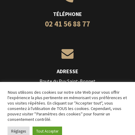
TÉLÉPHONE
02 41 56 88 77

ADRESSE
Route du Puy Saint-Bonnet
49300 Cholet
Nous utilisons des cookies sur notre site Web pour vous offrir
l'expérience la plus pertinente en mémorisant vos préférences et
vos visites répétées. En cliquant sur "Accepter tout", vous
Création
L’Impression Créative
consentez à l'utilisation de TOUS les cookies. Cependant, vous
pouvez visiter "Paramètres des cookies" pour fournir un
Mentions légales
consentement contrôlé.
Conditions Générales de Vente
Réglages
Tout Accepter