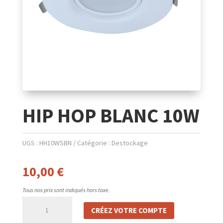
HIP HOP BLANC 10W
UGS :
HH10WSBN
Catégorie :
Destockage
10,00
€
Tous nos prix sont indiqués hors taxe.
quantité
CRÉEZ VOTRE COMPTE
de