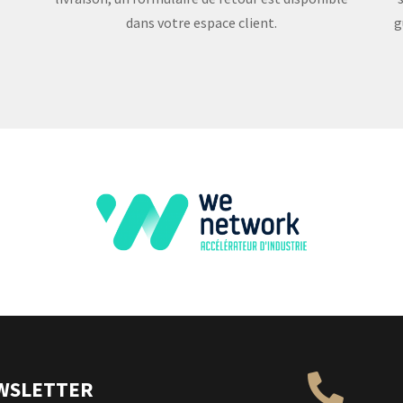
dans votre espace client.
g

WSLETTER