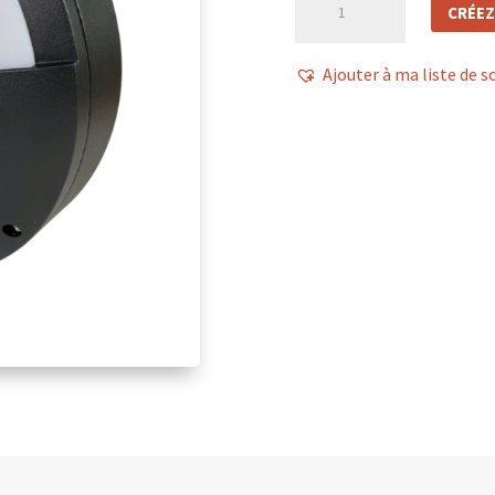
CRÉEZ
de
HUBLOT
Ajouter à ma liste de s
NOIR
10W