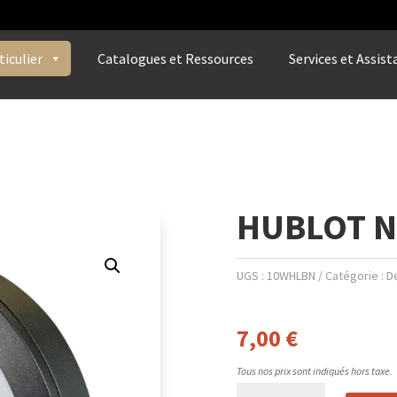
ticulier
Catalogues et Ressources
Services et Assist
HUBLOT N
UGS :
10WHLBN
Catégorie :
D
7,00
€
Tous nos prix sont indiqués hors taxe.
quantité