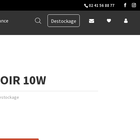
02 41 56 88 77
ance
Destockage
OIR 10W
estockage