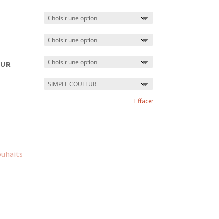
EUR
Effacer
ouhaits