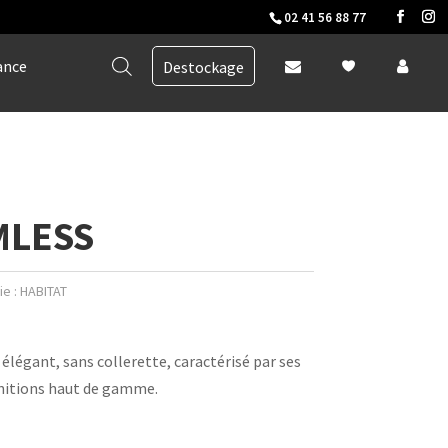
02 41 56 88 77
ance
Destockage
MLESS
ie :
HABITAT
élégant, sans collerette, caractérisé par ses
initions haut de gamme.