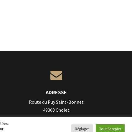

ADRESSE
Route du Puy Saint-Bonnet
49300 Cholet
étées.
ur
Réglages
Tout Accepter