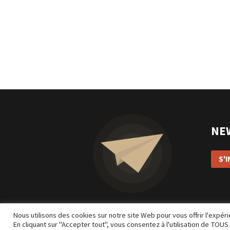
NE
S'
Nous utilisons des cookies sur notre site Web pour vous offrir l'expé
En cliquant sur "Accepter tout", vous consentez à l'utilisation de TO
Création
L’Impression Créative
–
Mentions légales
–
Conditions