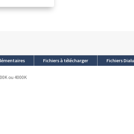
lémentaires
Fichiers à télécharger
Fichiers Dial
000K ou 4000K