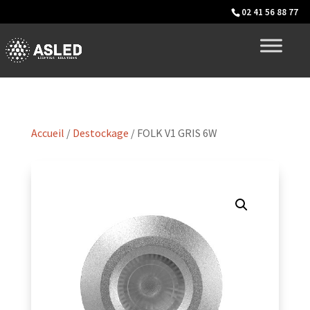
02 41 56 88 77
Accueil
/
Destockage
/ FOLK V1 GRIS 6W