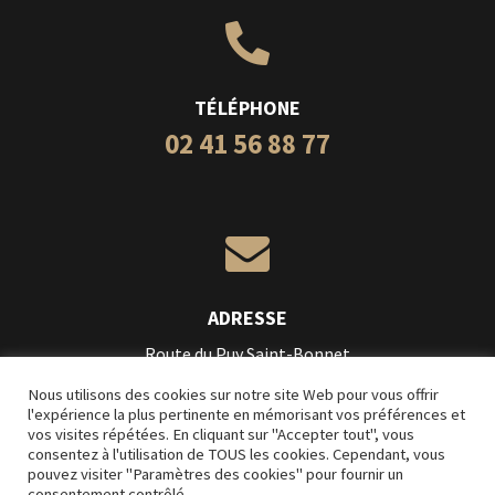

TÉLÉPHONE
02 41 56 88 77

ADRESSE
Route du Puy Saint-Bonnet
49300 Cholet
Nous utilisons des cookies sur notre site Web pour vous offrir
l'expérience la plus pertinente en mémorisant vos préférences et
vos visites répétées. En cliquant sur "Accepter tout", vous
Création
L’Impression Créative
consentez à l'utilisation de TOUS les cookies. Cependant, vous
pouvez visiter "Paramètres des cookies" pour fournir un
Mentions légales
consentement contrôlé.