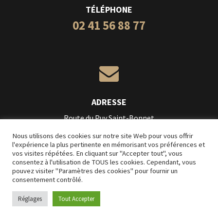
TÉLÉPHONE
02 41 56 88 77

ADRESSE
Route du Puy Saint-Bonnet
49300 Cholet
Nous utilisons des cookies sur notre site Web pour vous offrir
l'expérience la plus pertinente en mémorisant vos préférences et
vos visites répétées. En cliquant sur "Accepter tout", vous
Création
L’Impression Créative
consentez à l'utilisation de TOUS les cookies. Cependant, vous
pouvez visiter "Paramètres des cookies" pour fournir un
Mentions légales
consentement contrôlé.
Conditions Générales de Vente
Réglages
Tout Accepter