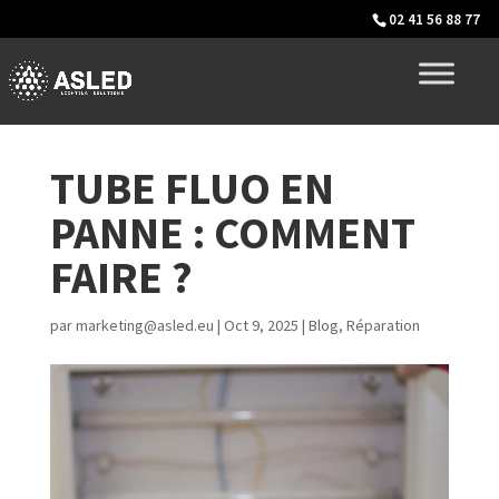
02 41 56 88 77
TUBE FLUO EN
PANNE : COMMENT
FAIRE ?
par
marketing@asled.eu
|
Oct 9, 2025
|
Blog
,
Réparation