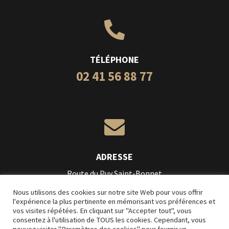

TÉLÉPHONE
02 41 56 88 77

ADRESSE
Route du Puy Saint-Bonnet
49300 Cholet
Nous utilisons des cookies sur notre site Web pour vous offrir
l'expérience la plus pertinente en mémorisant vos préférences et
vos visites répétées. En cliquant sur "Accepter tout", vous
Création
L’Impression Créative
consentez à l'utilisation de TOUS les cookies. Cependant, vous