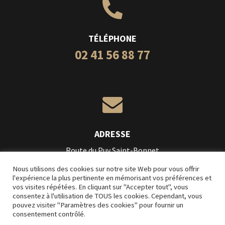

TÉLÉPHONE
02 41 56 88 77

ADRESSE
Route du Puy Saint-Bonnet
49300 Cholet
Nous utilisons des cookies sur notre site Web pour vous offrir
l'expérience la plus pertinente en mémorisant vos préférences et
vos visites répétées. En cliquant sur "Accepter tout", vous
Création
L’Impression Créative
consentez à l'utilisation de TOUS les cookies. Cependant, vous
pouvez visiter "Paramètres des cookies" pour fournir un
Mentions légales
consentement contrôlé.
Conditions Générales de Vente