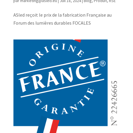
par
marketing@asled.eu
|
Juil 18, 2024
|
Blog
,
Produit
,
RSE
ASled reçoit le prix de la fabrication Française au
Forum des lumières durables FOCALES